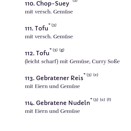
3
110. Chop-Suey
mit versch. Gemüse
3
111. Tofu
mit versch. Gemüse
3
g
112. Tofu
(leicht scharf) mit Gemüse, Curry Soße
3
c
113. Gebratener Reis
mit Eiern und Gemüse
3
c
f
114. Gebratene Nudeln
mit Eiern und Gemüse