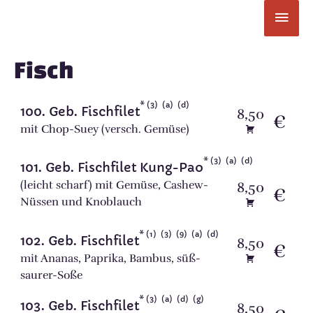
Zum
Hau
Inhalt
springen
Fisch
3
a
d
100. Geb. Fischfilet
8,50
€
mit Chop-Suey (versch. Gemüse)
3
a
d
101. Geb. Fischfilet Kung-Pao
(leicht scharf) mit Gemüse, Cashew-
8,50
€
Nüssen und Knoblauch
1
3
9
a
d
102. Geb. Fischfilet
8,50
€
mit Ananas, Paprika, Bambus, süß-
saurer-Soße
3
a
d
g
103. Geb. Fischfilet
8,50