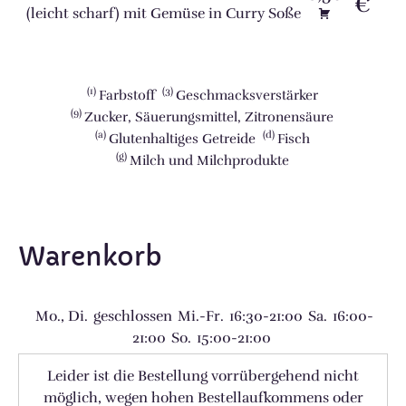
€
(leicht scharf) mit Gemüse in Curry Soße
1
3
Farbstoff
Geschmacksverstärker
9
Zucker, Säuerungsmittel, Zitronensäure
a
d
Glutenhaltiges Getreide
Fisch
g
Milch und Milchprodukte
Warenkorb
Mo., Di.
geschlossen
Mi.-Fr.
16:30-21:00
Sa.
16:00-
21:00
So.
15:00-21:00
Leider ist die Bestellung vorrübergehend nicht
möglich, wegen hohen Bestellaufkommens oder