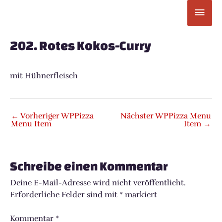
Zum
Hau
Inhalt
springen
Post
navigation
202. Rotes Kokos-Curry
mit Hühnerfleisch
←
Vorheriger WPPizza
Nächster WPPizza Menu
Menu Item
Item
→
Schreibe einen Kommentar
Deine E-Mail-Adresse wird nicht veröffentlicht.
Erforderliche Felder sind mit
*
markiert
Kommentar
*